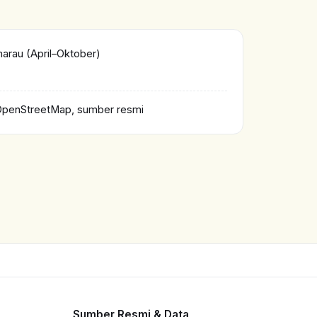
rau (April–Oktober)
OpenStreetMap, sumber resmi
Sumber Resmi & Data