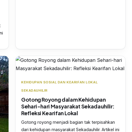
t
ni
KEHIDUPAN SOSIAL DAN KEARIFAN LOKAL
SEKADAUHILIR
Gotong Royong dalam Kehidupan
Sehari-hari Masyarakat Sekadauhilir:
Refleksi Kearifan Lokal
Gotong royong menjadi bagian tak terpisahkan
dari kehidupan masyarakat Sekadauhilir. Artikel ini