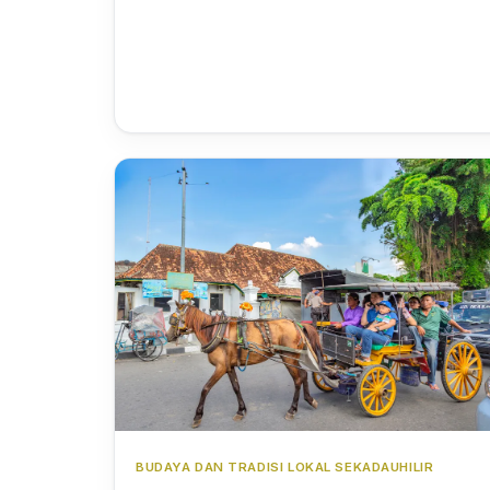
BUDAYA DAN TRADISI LOKAL SEKADAUHILIR