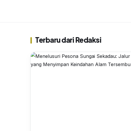
Terbaru dari Redaksi