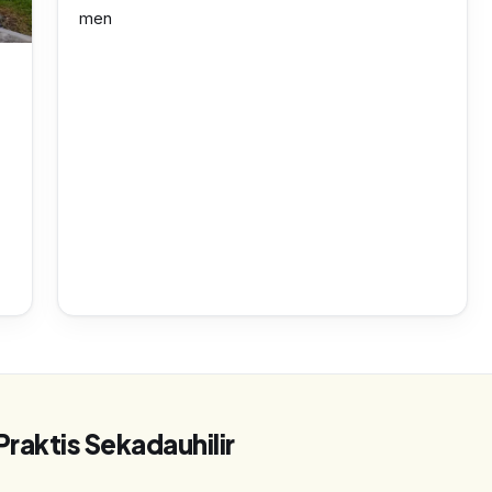
men
raktis Sekadauhilir