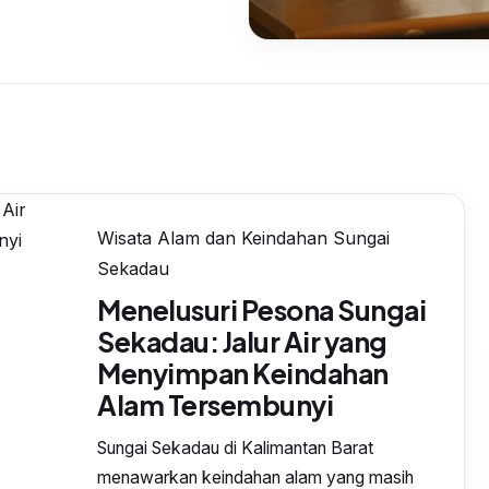
Menelusuri Pesona 
Menyimpan Keinda
Wisata Alam dan Keindahan Sungai
Sekadau
Menelusuri Pesona Sungai
Sekadau: Jalur Air yang
Menyimpan Keindahan
Alam Tersembunyi
Sungai Sekadau di Kalimantan Barat
menawarkan keindahan alam yang masih