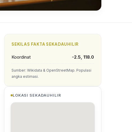
Sungai Sekadau: Jalur Air yang
han Alam Tersembunyi
SEKILAS FAKTA SEKADAUHILIR
Koordinat
-2.5, 118.0
Sumber: Wikidata & OpenStreetMap. Populasi
angka estimasi.
LOKASI SEKADAUHILIR